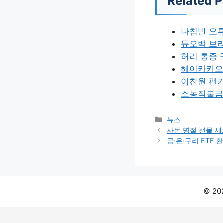
Related P
나침반 오
듀오백 브
허리 통증
헤이카카오 
이찬원 팬
소농직불금 
카
뉴스
테
사돈 명절 선물 세
고
금·은·구리 ETF
리
© 2