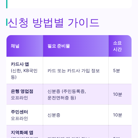
신청 방법별 가이드
소요
채널
필요 준비물
시간
카드사 앱
(신한, KB국민
카드 또는 카드사 가입 정보
5분
등)
은행 영업점
신분증 (주민등록증,
10분
오프라인
운전면허증 등)
주민센터
신분증
10분
오프라인
지역화폐 앱