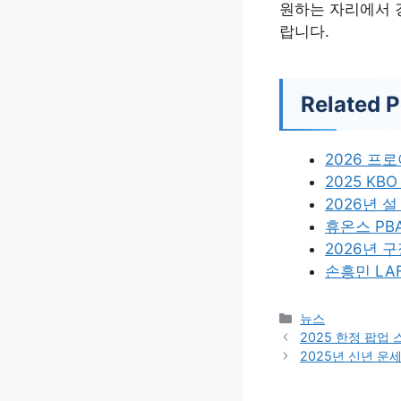
원하는 자리에서 경
랍니다.
Related P
2026 프
2025 K
2026년 
휴온스 PB
2026년 
손흥민 LA
카
뉴스
테
2025 한정 팝업
고
2025년 신년 운
리