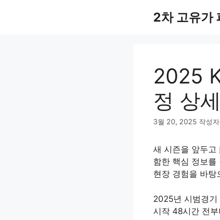
컨
2차 고유가
텐
츠
로
건
너
2025
뛰
기
정 상세
3월 20, 2025
작성자
새 시즌을 앞두고
함한 핵심 정보를 정리
현장 경험을 바탕
2025년 시범경기
시작 48시간 전부