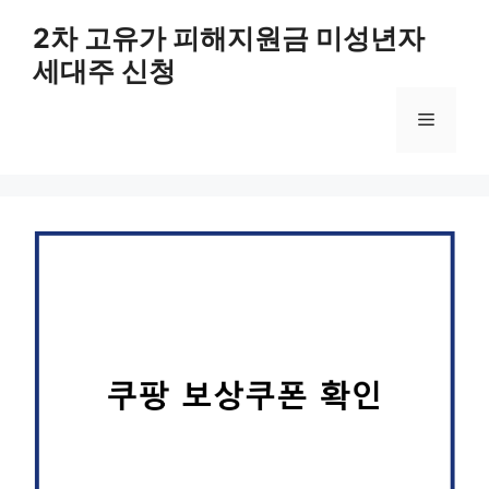
컨
2차 고유가 피해지원금 미성년자
텐
세대주 신청
츠
로
메
건
너
뛰
뉴
기