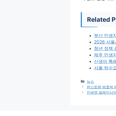
Related P
부산 민생
2026 서
청년 정책
제주 민생
신생아 특
서울 하수
카
뉴스
테
편스토랑 밤호박 
고
안세영 말레이시아
리