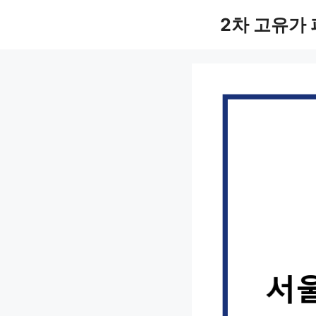
컨
2차 고유가
텐
츠
로
건
너
뛰
기