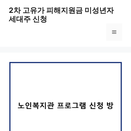
컨
2차 고유가 피해지원금 미성년자
텐
세대주 신청
츠
로
메
건
너
뛰
뉴
기