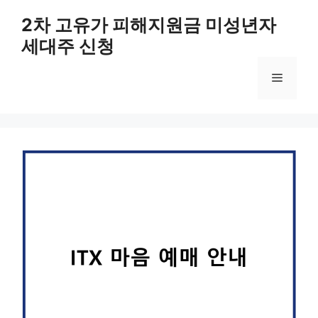
컨
2차 고유가 피해지원금 미성년자
텐
세대주 신청
츠
로
메
건
너
뛰
뉴
기