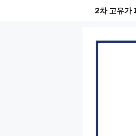
컨
2차 고유가
텐
츠
로
건
너
뛰
기