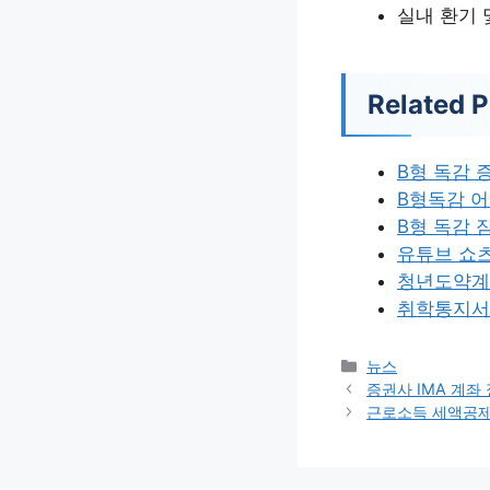
실내 환기 
Related P
B형 독감 
B형독감 
B형 독감 
유튜브 쇼
청년도약계
취학통지서
카
뉴스
테
증권사 IMA 계좌
고
근로소득 세액공제
리