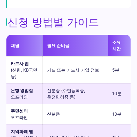
신청 방법별 가이드
소요
채널
필요 준비물
시간
카드사 앱
(신한, KB국민
카드 또는 카드사 가입 정보
5분
등)
은행 영업점
신분증 (주민등록증,
10분
오프라인
운전면허증 등)
주민센터
신분증
10분
오프라인
지역화폐 앱