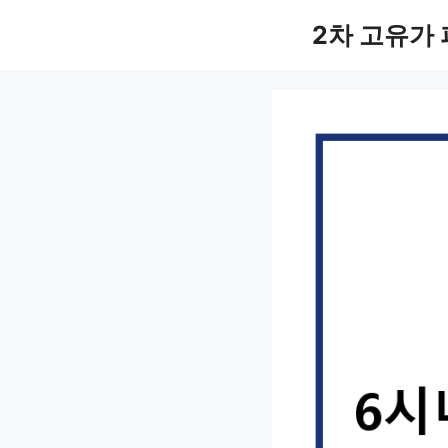
컨
2차 고유가
텐
츠
로
건
너
뛰
기