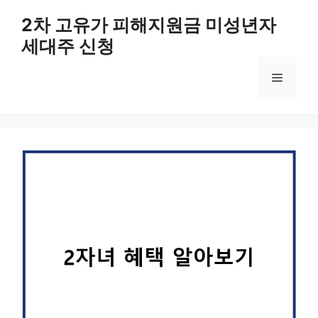
컨
2차 고유가 피해지원금 미성년자
텐
세대주 신청
츠
로
메
건
너
뛰
뉴
기