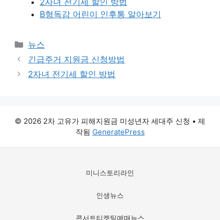
2자녀 전기세 할인 방법
B형독감 어린이 인후통 알아보기
카
뉴스
테
긴급주거 지원금 신청방법
고
2자녀 전기세 할인 방법
리
© 2026 2차 고유가 피해지원금 미성년자 세대주 신청
• 제
작됨
GeneratePress
미니스토리라인
인생뉴스
콘서트티켓팅예매뉴스