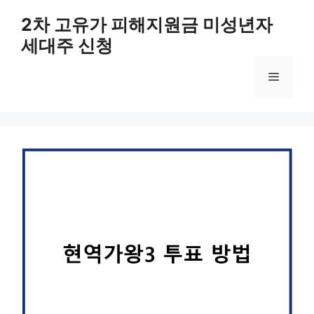
컨
2차 고유가 피해지원금 미성년자
텐
세대주 신청
츠
로
메
건
너
뛰
뉴
기