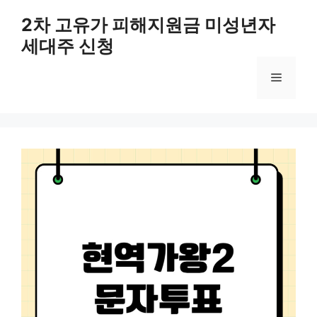
컨
2차 고유가 피해지원금 미성년자
텐
세대주 신청
츠
로
메
건
너
뛰
뉴
기