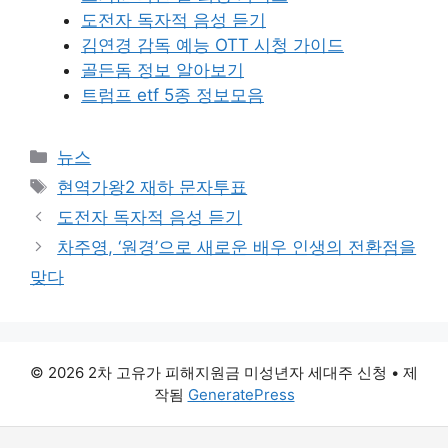
도전자 독자적 음성 듣기
김연경 감독 예능 OTT 시청 가이드
골든돔 정보 알아보기
트럼프 etf 5종 정보모음
카
뉴스
테
태
현역가왕2 재하 문자투표
고
그
도전자 독자적 음성 듣기
리
차주영, ‘원경’으로 새로운 배우 인생의 전환점을
맞다
© 2026 2차 고유가 피해지원금 미성년자 세대주 신청
• 제
작됨
GeneratePress