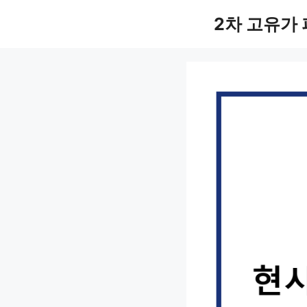
컨
2차 고유가
텐
츠
로
건
너
뛰
기