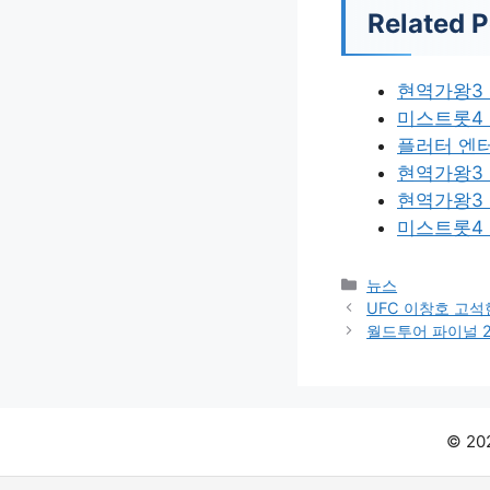
Related P
현역가왕3 
미스트롯4
플러터 엔
현역가왕3 
현역가왕3
미스트롯4 
카
뉴스
테
UFC 이창호 고석현
고
월드투어 파이널 
리
© 2