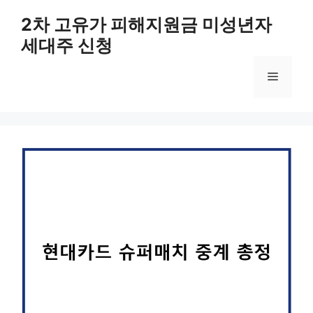
컨
2차 고유가 피해지원금 미성년자
텐
세대주 신청
츠
로
메
건
너
뛰
뉴
기