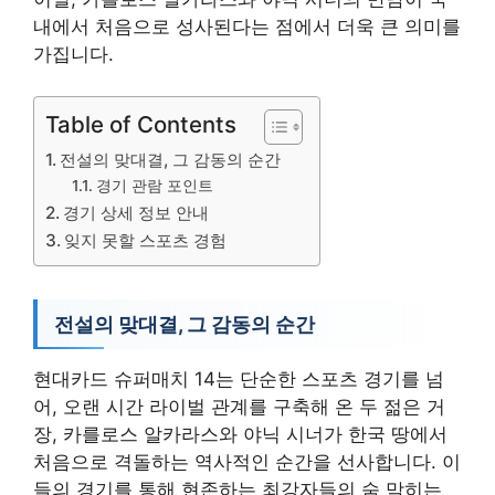
내에서 처음으로 성사된다는 점에서 더욱 큰 의미를
가집니다.
Table of Contents
전설의 맞대결, 그 감동의 순간
경기 관람 포인트
경기 상세 정보 안내
잊지 못할 스포츠 경험
전설의 맞대결, 그 감동의 순간
현대카드 슈퍼매치 14는 단순한 스포츠 경기를 넘
어, 오랜 시간 라이벌 관계를 구축해 온 두 젊은 거
장, 카를로스 알카라스와 야닉 시너가 한국 땅에서
처음으로 격돌하는 역사적인 순간을 선사합니다. 이
들의 경기를 통해 현존하는 최강자들의 숨 막히는