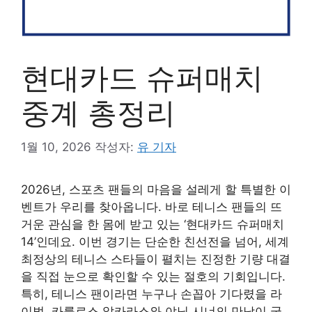
현대카드 슈퍼매치
중계 총정리
1월 10, 2026
작성자:
유 기자
2026년, 스포츠 팬들의 마음을 설레게 할 특별한 이
벤트가 우리를 찾아옵니다. 바로 테니스 팬들의 뜨
거운 관심을 한 몸에 받고 있는 ‘현대카드 슈퍼매치
14’인데요. 이번 경기는 단순한 친선전을 넘어, 세계
최정상의 테니스 스타들이 펼치는 진정한 기량 대결
을 직접 눈으로 확인할 수 있는 절호의 기회입니다.
특히, 테니스 팬이라면 누구나 손꼽아 기다렸을 라
이벌, 카를로스 알카라스와 야닉 시너의 만남이 국