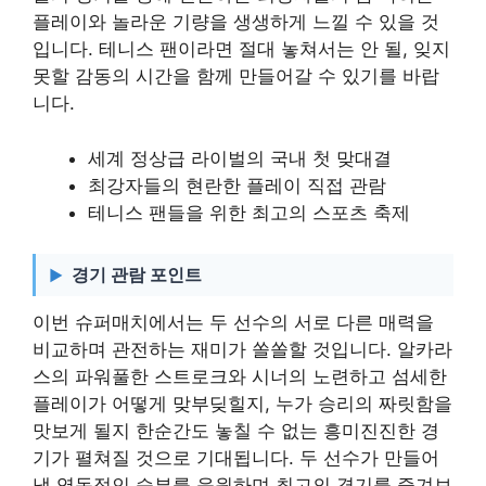
플레이와 놀라운 기량을 생생하게 느낄 수 있을 것
입니다. 테니스 팬이라면 절대 놓쳐서는 안 될, 잊지
못할 감동의 시간을 함께 만들어갈 수 있기를 바랍
니다.
세계 정상급 라이벌의 국내 첫 맞대결
최강자들의 현란한 플레이 직접 관람
테니스 팬들을 위한 최고의 스포츠 축제
경기 관람 포인트
이번 슈퍼매치에서는 두 선수의 서로 다른 매력을
비교하며 관전하는 재미가 쏠쏠할 것입니다. 알카라
스의 파워풀한 스트로크와 시너의 노련하고 섬세한
플레이가 어떻게 맞부딪힐지, 누가 승리의 짜릿함을
맛보게 될지 한순간도 놓칠 수 없는 흥미진진한 경
기가 펼쳐질 것으로 기대됩니다. 두 선수가 만들어
낼 역동적인 승부를 응원하며 최고의 경기를 즐겨보