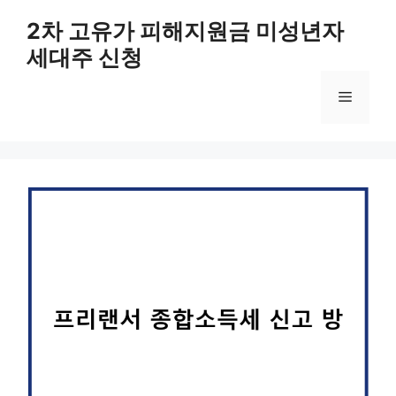
컨
2차 고유가 피해지원금 미성년자
텐
세대주 신청
츠
로
메
건
너
뛰
뉴
기