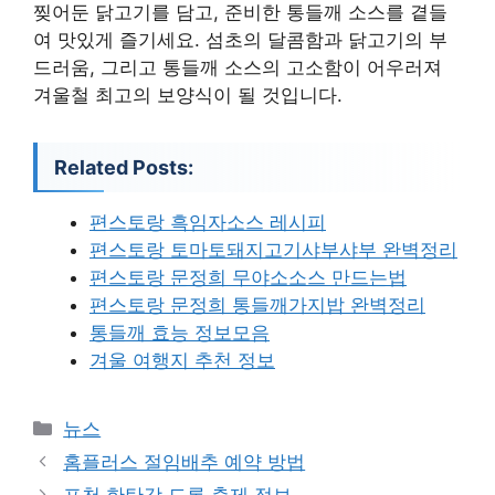
찢어둔 닭고기를 담고, 준비한 통들깨 소스를 곁들
여 맛있게 즐기세요. 섬초의 달콤함과 닭고기의 부
드러움, 그리고 통들깨 소스의 고소함이 어우러져
겨울철 최고의 보양식이 될 것입니다.
Related Posts:
편스토랑 흑임자소스 레시피
편스토랑 토마토돼지고기샤부샤부 완벽정리
편스토랑 문정희 무야소소스 만드는법
편스토랑 문정희 통들깨가지밥 완벽정리
통들깨 효능 정보모음
겨울 여행지 추천 정보
카
뉴스
테
홈플러스 절임배추 예약 방법
고
포천 한탄강 드론 축제 정보