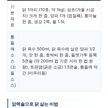
기
닭 1마리 (10호, 약 1kg), 섬초(겨울 시금
본
치) 크게 한 줌, 양파 1개 (껍질째), 통마늘
재
한 줌, 생강 2쪽, 물 1.5L
료
통
들
깨
닭 육수 500ml, 닭 육수에 삶은 양파 1/2
소
개, 잣 한 줌, 호박씨 한 줌, 들깻가루 듬뿍
스
5큰술 (약 200ml 컵 기준 거의 한 컵 분
(꼬
량), 토판염(굵은 소금) 1.5큰술, 통들깨 약
들
간 (마무리용)
소
스)
압력솥으로 닭 삶는 비법