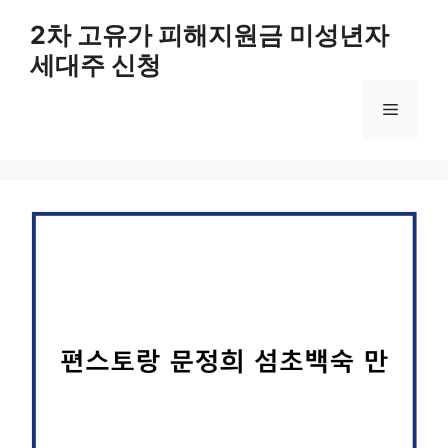
컨
2차 고유가 피해지원금 미성년자
텐
세대주 신청
츠
로
메
건
너
뛰
뉴
기