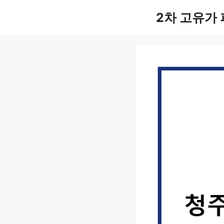
컨
2차 고유가
텐
츠
로
건
너
뛰
기