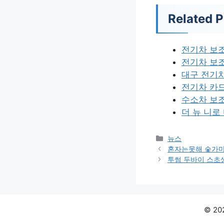
Related P
전기차 보
전기차 보
대구 전기
전기차 카드
수소차 보
더 뉴 니로
카
뉴스
테
혼자는못해 숯가마
고
투썸 두바이 스초
리
© 2