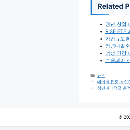
Related P
청년 창업
RISE ET
기업규모별
장병내일준
여성 건강
수원페이 
카
뉴스
테
네이버 웹툰 성인
고
청년미래적금 총
리
© 2