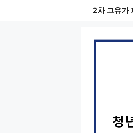
컨
2차 고유가
텐
츠
로
건
너
뛰
기