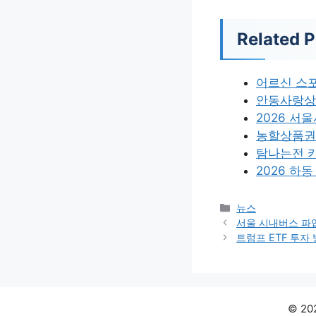
Related P
어르신 스
안동사랑상
2026 서
농할상품권
탐나는전 
2026 하
카
뉴스
테
서울 시내버스 파
고
트럼프 ETF 투자
리
© 2