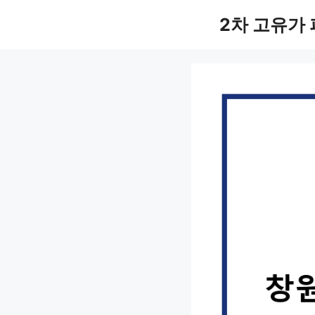
컨
2차 고유가
텐
츠
로
건
너
뛰
기