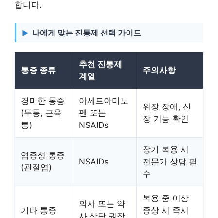
합니다.
나에게 맞는 진통제 선택 가이드
추천 진통제
통증 종류
주의사항
계열
경미한 통증
아세트아미노
위장 장애, 신
(두통, 근육
펜 또는
장 기능 확인
통)
NSAIDs
장기 복용 시
염증성 통증
NSAIDs
전문가 상담 필
(관절염)
수
복용 중 이상
의사 또는 약
기타 통증
증상 시 즉시
사 상담 권장