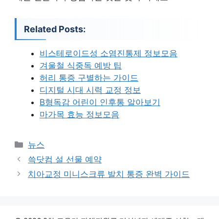
Related Posts:
비스테로이드성 소염진통제 정보모음
겨울철 식중독 예방 팁
허리 통증 구별하는 가이드
디지털 시대 시력 교정 정보
B형독감 어린이 인후통 알아보기
마가목 효능 정보모음
카
뉴스
테
쓱닷컴 설 선물 예약
고
치아교정 미니스크류 발치 통증 완벽 가이드
리