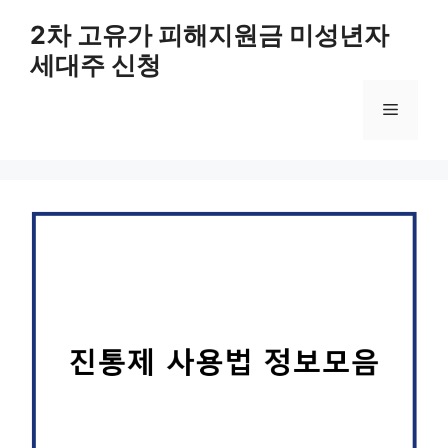
컨
2차 고유가 피해지원금 미성년자
텐
세대주 신청
츠
로
메
건
너
뛰
뉴
기