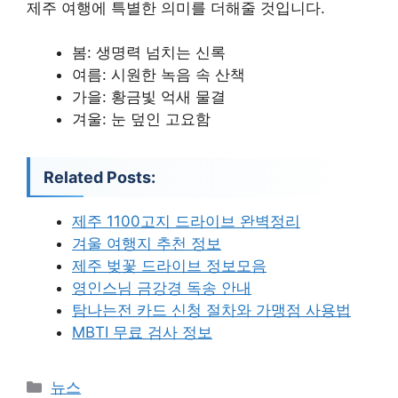
제주 여행에 특별한 의미를 더해줄 것입니다.
봄: 생명력 넘치는 신록
여름: 시원한 녹음 속 산책
가을: 황금빛 억새 물결
겨울: 눈 덮인 고요함
Related Posts:
제주 1100고지 드라이브 완벽정리
겨울 여행지 추천 정보
제주 벚꽃 드라이브 정보모음
영인스님 금강경 독송 안내
탐나는전 카드 신청 절차와 가맹점 사용법
MBTI 무료 검사 정보
카
뉴스