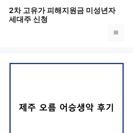
컨
2차 고유가 피해지원금 미성년자
텐
세대주 신청
츠
로
메
건
너
뛰
뉴
기