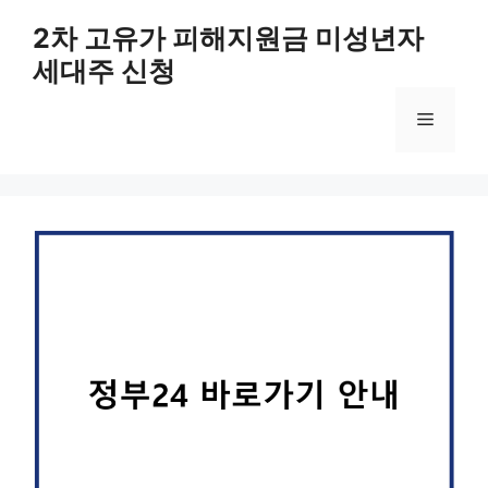
컨
2차 고유가 피해지원금 미성년자
텐
세대주 신청
츠
로
메
건
너
뛰
뉴
기