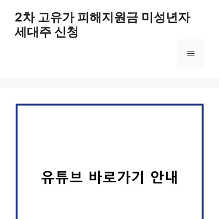
컨
2차 고유가 피해지원금 미성년자
텐
세대주 신청
츠
로
메
건
너
뛰
뉴
기