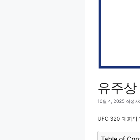
유주상 
10월 4, 2025
작성자
UFC 320 대회
Table of Con