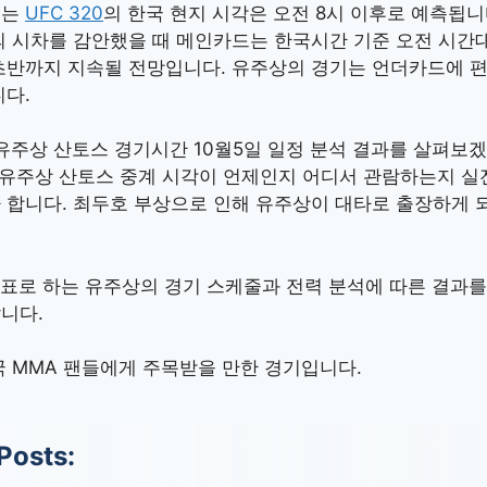
되는
UFC 320
의 한국 현지 시각은 오전 8시 이후로 예측됩니
의 시차를 감안했을 때 메인카드는 한국시간 기준 오전 시간
초반까지 지속될 전망입니다. 유주상의 경기는 언더카드에 
니다.
계 유주상 산토스 경기시간 10월5일 일정 분석 결과를 살펴보
20 유주상 산토스 중계 시각이 언제인지 어디서 관람하는지 실
 합니다. 최두호 부상으로 인해 유주상이 대타로 출장하게 
목표로 하는 유주상의 경기 스케줄과 전력 분석에 따른 결과를
니다.
국 MMA 팬들에게 주목받을 만한 경기입니다.
Posts: