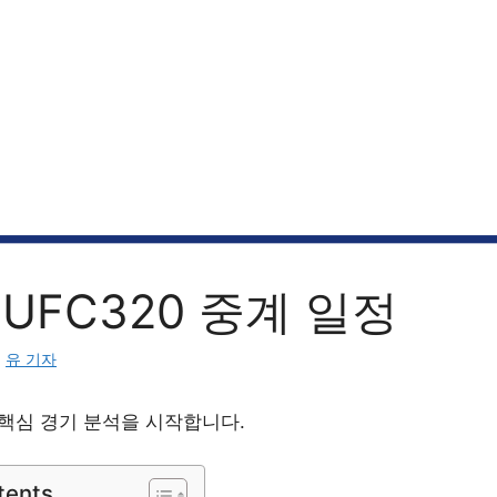
UFC320 중계 일정
:
유 기자
의 핵심 경기 분석을 시작합니다.
tents