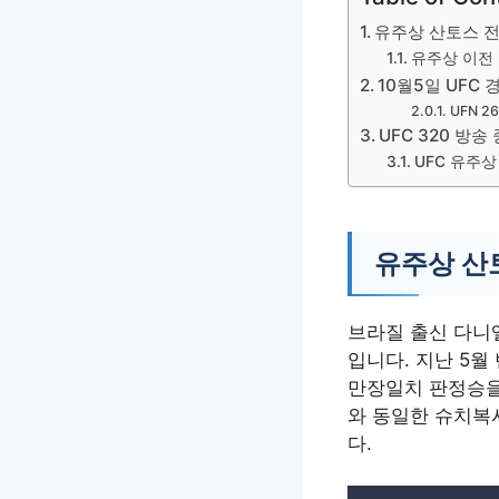
유주상 산토스 
유주상 이전
10월5일 UFC
UFN 
UFC 320 방송
UFC 유주상
유주상 산
브라질 출신 다니
입니다. 지난 5
만장일치 판정승을
와 동일한 슈치복
다.