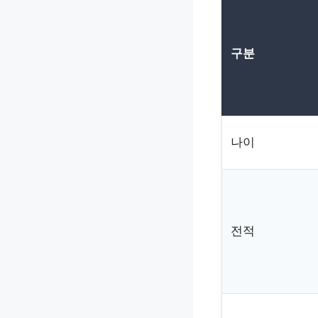
구분
나이
전적