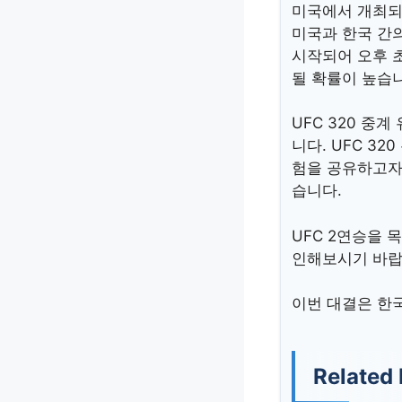
미국에서 개최
미국과 한국 간
시작되어 오후 
될 확률이 높습
UFC 320 중
니다. UFC 3
험을 공유하고자
습니다.
UFC 2연승을 
인해보시기 바랍
이번 대결은 한
Related 