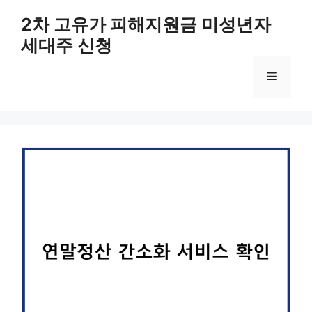
컨
2차 고유가 피해지원금 미성년자
텐
세대주 신청
츠
로
메
건
너
뛰
뉴
기