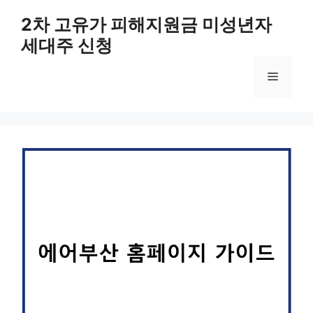
컨
2차 고유가 피해지원금 미성년자
텐
세대주 신청
츠
로
메
건
너
뛰
뉴
기