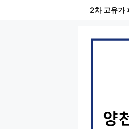
컨
2차 고유가
텐
츠
로
건
너
뛰
기