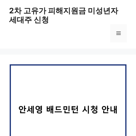
컨
2차 고유가 피해지원금 미성년자
텐
세대주 신청
츠
로
메
건
너
뛰
뉴
기