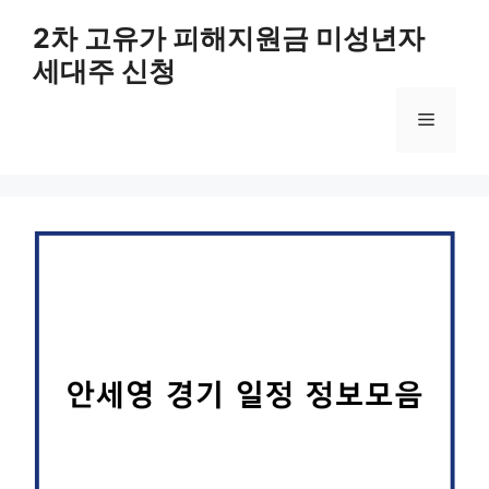
컨
2차 고유가 피해지원금 미성년자
텐
세대주 신청
츠
로
메
건
너
뛰
뉴
기