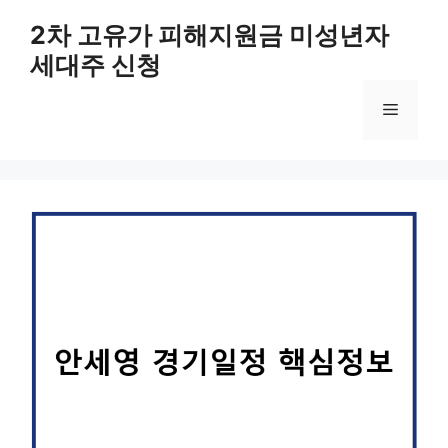
컨
2차 고유가 피해지원금 미성년자
텐
세대주 신청
츠
로
메
건
너
뛰
뉴
기