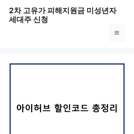
컨
2차 고유가 피해지원금 미성년자
텐
세대주 신청
츠
로
메
건
너
뛰
뉴
기