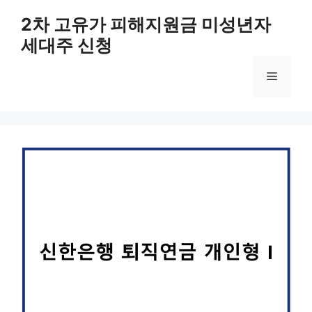
컨
2차 고유가 피해지원금 미성년자
텐
세대주 신청
츠
로
메
건
너
뛰
뉴
기