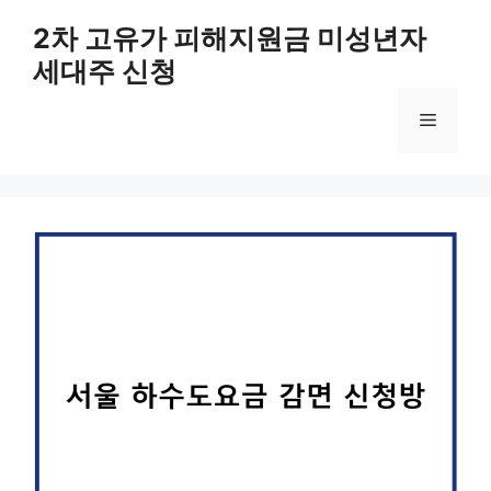
컨
2차 고유가 피해지원금 미성년자
텐
세대주 신청
츠
로
메
건
너
뛰
뉴
기