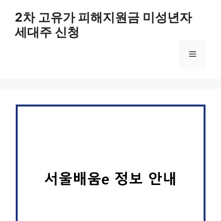
컨
2차 고유가 피해지원금 미성년자
텐
세대주 신청
츠
로
메
건
너
뛰
뉴
기