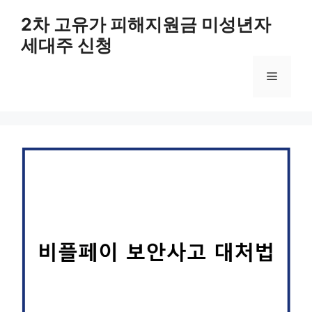
컨
2차 고유가 피해지원금 미성년자
텐
세대주 신청
츠
로
메
건
너
뛰
뉴
기