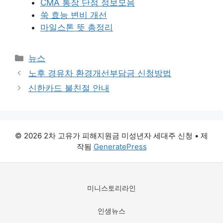
CMA 통장 단점 정보모음
쑥 효능 변비 개선
마일스톤 뜻 총정리
카
뉴스
테
노후 경유차 환경개선부담금 신청방법
고
신한카드 불친절 안내
리
© 2026 2차 고유가 피해지원금 미성년자 세대주 신청
• 제
작됨
GeneratePress
미니스토리라인
인생뉴스