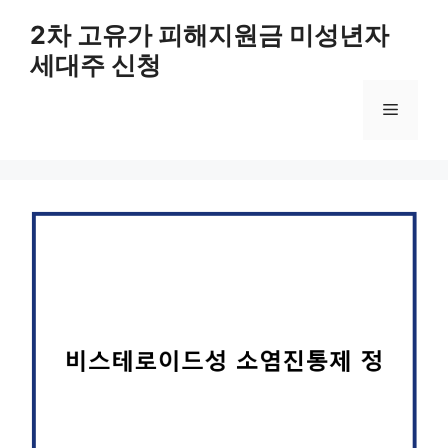
컨
2차 고유가 피해지원금 미성년자
텐
세대주 신청
츠
로
메
건
너
뛰
뉴
기