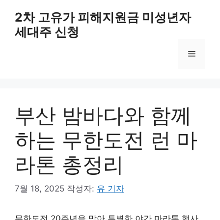
컨
2차 고유가 피해지원금 미성년자
텐
세대주 신청
츠
로
메
건
너
뛰
뉴
기
부산 밤바다와 함께
하는 무한도전 런 마
라톤 총정리
7월 18, 2025
작성자:
유 기자
무한도전 20주년을 맞아 특별한 야간 마라톤 행사