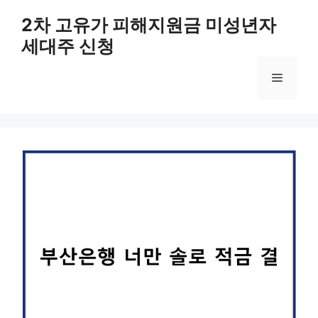
컨
2차 고유가 피해지원금 미성년자
텐
세대주 신청
츠
로
메
건
너
뛰
뉴
기