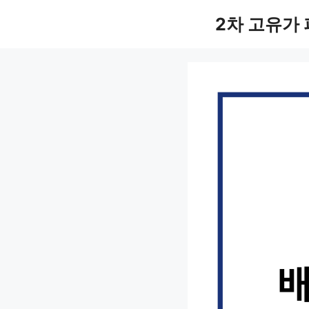
컨
2차 고유가
텐
츠
로
건
너
뛰
기