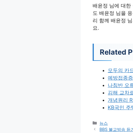
배윤정 님에 대한
도 배윤정 님을 
리 함께 배윤정 
요.
Related P
모두의 카
예방접종증
나침반 오
김해 교차
개념원리 R
KB국민 
카
뉴스
테
BBS 불교방송 듣