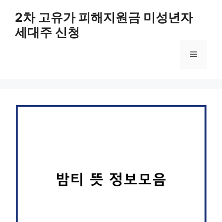
컨
2차 고유가 피해지원금 미성년자
텐
세대주 신청
츠
로
메
건
너
뛰
뉴
기