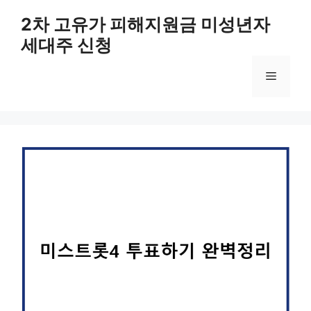
컨
2차 고유가 피해지원금 미성년자
텐
세대주 신청
츠
로
메
건
너
뛰
뉴
기