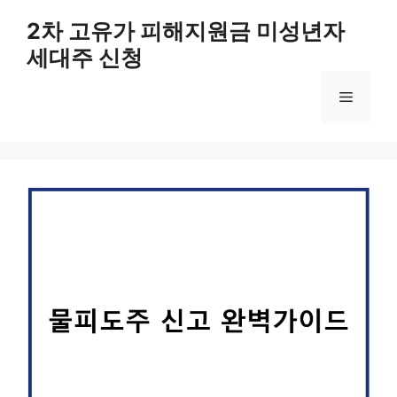
컨
2차 고유가 피해지원금 미성년자
텐
세대주 신청
츠
로
메
건
너
뛰
뉴
기