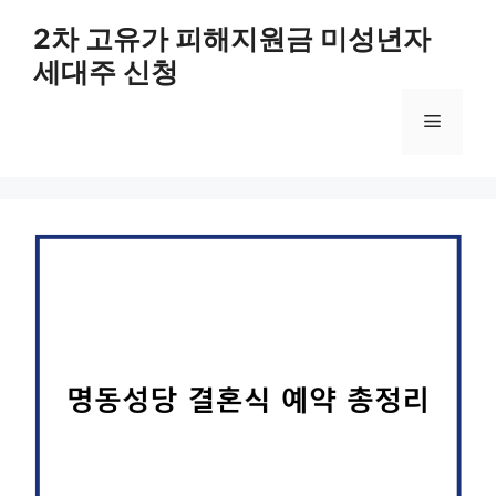
컨
2차 고유가 피해지원금 미성년자
텐
세대주 신청
츠
로
메
건
너
뛰
뉴
기