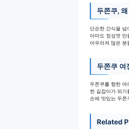
두쫀쿠, 
단순한 간식을 넘
아마도 정성껏 만
어우러져 많은 분
두쫀쿠 여
두쫀쿠를 향한 여
한 길잡이가 되기
손에 맛있는 두쫀
Related P