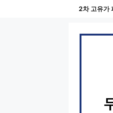
컨
2차 고유가
텐
츠
로
건
너
뛰
기