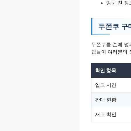
방문 전 정
두쫀쿠 구
두쫀쿠를 손에 넣기
팁들이 여러분의 
확인 항목
입고 시간
판매 현황
재고 확인