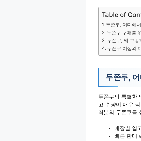
Table of Con
두쫀쿠, 어디에서
두쫀쿠 구매를 
두쫀쿠, 왜 그렇
두쫀쿠 여정의 
두쫀쿠, 
두쫀쿠의 특별한 
고 수량이 매우 적
러분의 두쫀쿠를 
매장별 입고
빠른 판매 