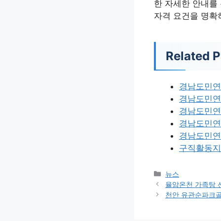
한 자세한 안내를
자격 요건을 명확
Related P
경남도민연
경남도민연
경남도민연
경남도민연
경남도민연
구직활동지
카
뉴스
테
율암온천 가족탕 
고
천안 유관순파크골
리