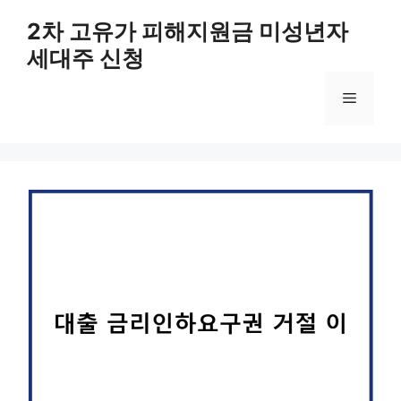
컨
2차 고유가 피해지원금 미성년자
텐
세대주 신청
츠
로
메
건
너
뛰
뉴
기