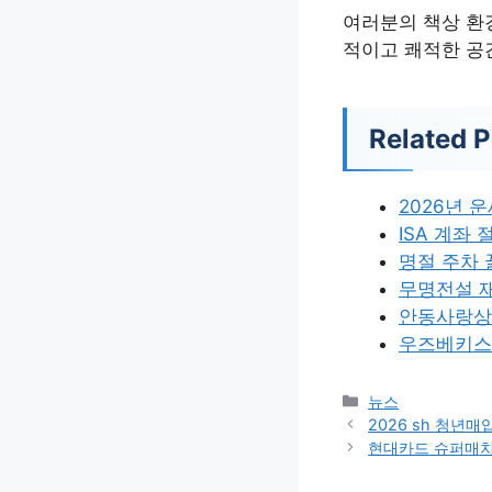
여러분의 책상 환
적이고 쾌적한 공
Related P
2026년 
ISA 계좌
명절 주차 
무명전설 재
안동사랑상
우즈베키스탄
카
뉴스
테
2026 sh 청년
고
현대카드 슈퍼매치
리