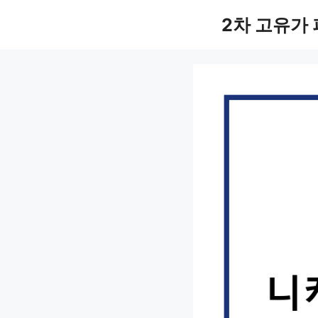
컨
2차 고유가
텐
츠
로
건
너
뛰
기