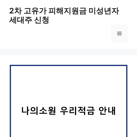
컨
2차 고유가 피해지원금 미성년자
텐
세대주 신청
츠
로
메
건
너
뛰
뉴
기