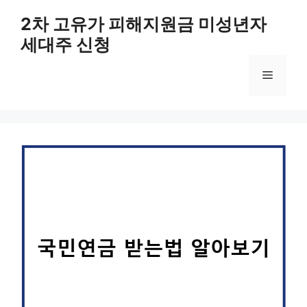
컨
2차 고유가 피해지원금 미성년자
텐
세대주 신청
츠
로
메
건
너
뛰
뉴
기